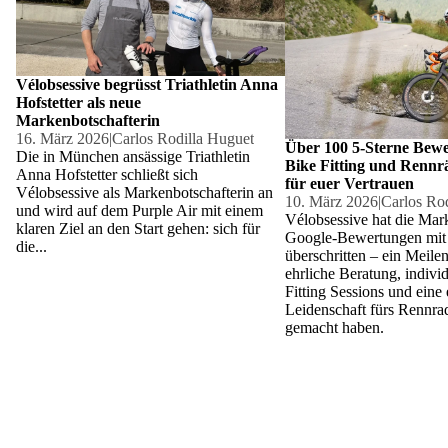
Vélobsessive begrüsst Triathletin Anna
Hofstetter als neue
Markenbotschafterin
16. März 2026
|
Carlos Rodilla Huguet
Über 100 5-Sterne Bewe
Die in München ansässige Triathletin
Bike Fitting und Rennr
Anna Hofstetter schließt sich
für euer Vertrauen
Vélobsessive als Markenbotschafterin an
10. März 2026
|
Carlos Ro
und wird auf dem Purple Air mit einem
Vélobsessive hat die Mar
klaren Ziel an den Start gehen: sich für
Google-Bewertungen mit 
die...
überschritten – ein Meilen
ehrliche Beratung, indivi
Fitting Sessions und eine 
Leidenschaft fürs Rennra
gemacht haben.