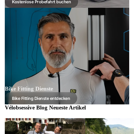
Kostenlose Probefahrt buchen
Bike Fitting Dienste
Bike Fitting Dienste entdecken
Vélobsessive Blog Neueste Artikel
Vélobsessive begrüsst Triathletin Anna
Über 100 5-Sterne Bewer
Hofstetter als neue Markenbotschafterin
Fitting und Rennräder – 
Vertrauen