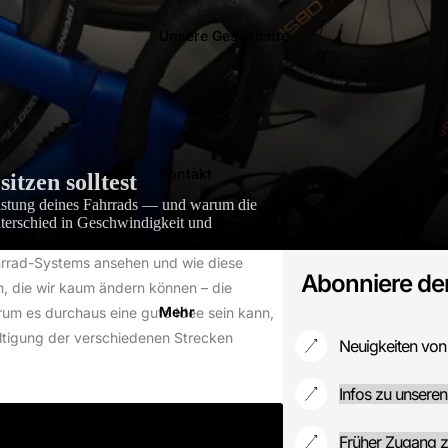
Unsere Geschichte
Kontakt
tzen solltest
eistung deines Fahrrads — und warum die
nterschied in Geschwindigkeit und
hrrad-Systems ansehen und wie diese
Abonniere de
n, die wir kaum ändern können – die
Mehr
rum es durchaus eine gute Idee sein kann,
ältigung der verschiedenen Strecken
Neuigkeiten von
Infos zu unseren
Früher Zugang 