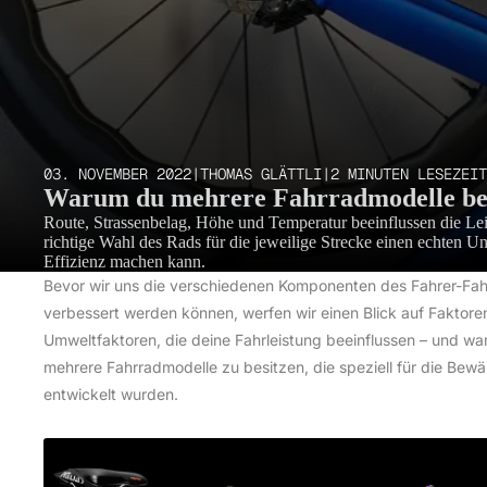
03. NOVEMBER 2022
|
THOMAS GLÄTTLI
|
2 MINUTEN LESEZEIT
Warum du mehrere Fahrradmodelle besi
Route, Strassenbelag, Höhe und Temperatur beeinflussen die L
richtige Wahl des Rads für die jeweilige Strecke einen echten U
Effizienz machen kann.
Bevor wir uns die verschiedenen Komponenten des Fahrer-Fa
verbessert werden können, werfen wir einen Blick auf Faktore
Umweltfaktoren, die deine Fahrleistung beeinflussen – und wa
mehrere Fahrradmodelle zu besitzen, die speziell für die Bew
entwickelt wurden.