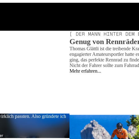
[ DER MANN HINTER DEM 
Genug von Rennrädern
Thomas Glättli ist die treibende Kr
engagierter Amateursportler hatte 
ging, das perfekte Rennrad zu find
Nicht der Fahrer sollte zum Fahrra
Mehr erfahren...
wirklich passten. Also gründete ich
er