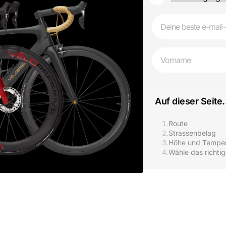
Email
First Name
Auf dieser Seite.
1.
Route
2.
Strassenbelag
3.
Höhe und Temper
4.
Wähle das richtig