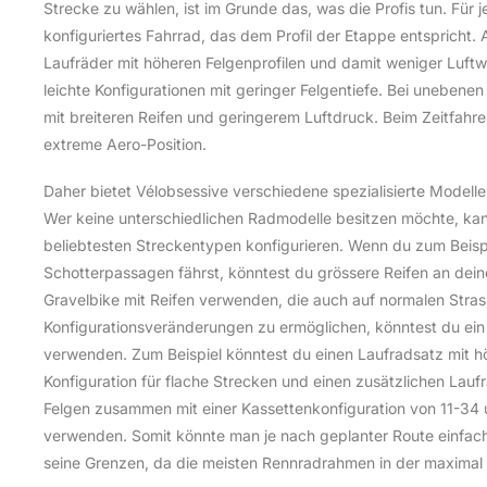
Strecke zu wählen, ist im Grunde das, was die Profis tun. Für 
konfiguriertes Fahrrad, das dem Profil der Etappe entspricht.
Laufräder mit höheren Felgenprofilen und damit weniger Luft
leichte Konfigurationen mit geringer Felgentiefe. Bei unebenen 
mit breiteren Reifen und geringerem Luftdruck. Beim Zeitfah
extreme Aero-Position.
Daher bietet Vélobsessive verschiedene spezialisierte Modell
Wer keine unterschiedlichen Radmodelle besitzen möchte, kann
beliebtesten Streckentypen konfigurieren. Wenn du zum Beispi
Schotterpassagen fährst, könntest du grössere Reifen an de
Gravelbike mit Reifen verwenden, die auch auf normalen Strass
Konfigurationsveränderungen zu ermöglichen, könntest du ein
verwenden. Zum Beispiel könntest du einen Laufradsatz mit hö
Konfiguration für flache Strecken und einen zusätzlichen Laufr
Felgen zusammen mit einer Kassettenkonfiguration von 11-34 u
verwenden. Somit könnte man je nach geplanter Route einfac
seine Grenzen, da die meisten Rennradrahmen in der maximal z