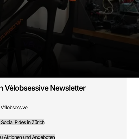
n Vélobsessive Newsletter
 Vélobsessive
 Social Rides in Zürich
zu Aktionen und Angeboten