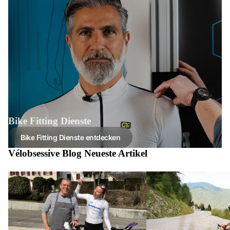
Bike Fitting Dienste
Bike Fitting Dienste entdecken
Vélobsessive Blog Neueste Artikel
Vélobsessive begrüsst Triathletin Anna
Über 100 5-Sterne Bewer
Hofstetter als neue Markenbotschafterin
Fitting und Rennräder – 
Vertrauen