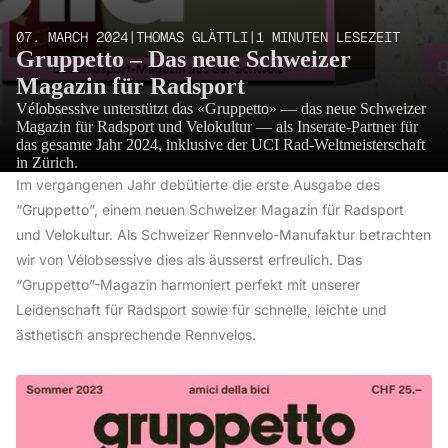
07. MARCH 2024
|
THOMAS GLÄTTLI
|
1 MINUTEN LESEZEIT
Gruppetto – Das neue Schweizer
Magazin für Radsport
Vélobsessive unterstützt das «Gruppetto» — das neue Schweizer
Magazin für Radsport und Velokultur — als Inserate-Partner für
das gesamte Jahr 2024, inklusive der UCI Rad-Weltmeisterschaft
in Zürich.
Im vergangenen Jahr debütierte die erste Ausgabe des
“Gruppetto”, einem neuen Schweizer Magazin für Radsport
und Velokultur. Als Schweizer Rennvelo-Manufaktur betrachten
wir von Vélobsessive dies als äusserst erfreulich. Das
“Gruppetto”-Magazin harmoniert perfekt mit unserer
Leidenschaft für Radsport sowie für schnelle, leichte und
ästhetisch ansprechende Rennvelos.