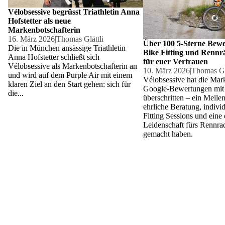
Vélobsessive begrüsst Triathletin Anna
Hofstetter als neue
Markenbotschafterin
16. März 2026
|
Thomas Glättli
Über 100 5-Sterne Bewe
Die in München ansässige Triathletin
Bike Fitting und Rennr
Anna Hofstetter schließt sich
für euer Vertrauen
Vélobsessive als Markenbotschafterin an
10. März 2026
|
Thomas Glä
und wird auf dem Purple Air mit einem
Vélobsessive hat die Mar
klaren Ziel an den Start gehen: sich für
Google-Bewertungen mit 
die...
überschritten – ein Meilen
ehrliche Beratung, indivi
Fitting Sessions und eine 
Leidenschaft fürs Rennra
gemacht haben.